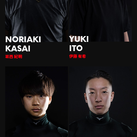
伊藤 有希
西 紀明