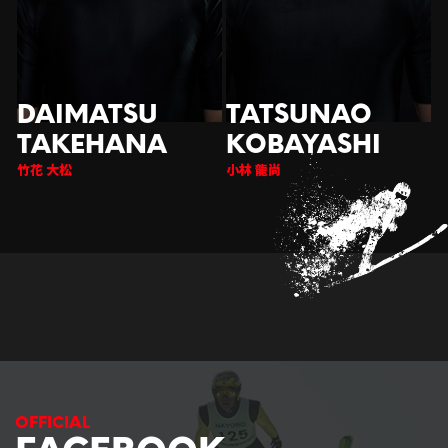
竹花 大松
小林 龍尚