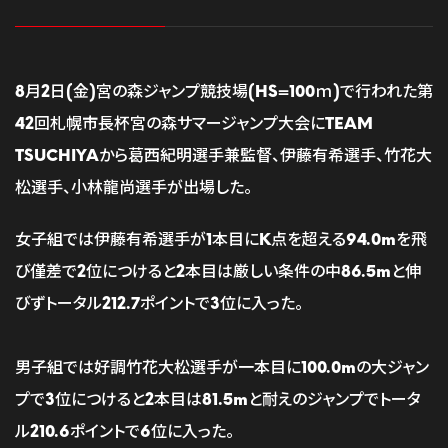
8月2日(金)宮の森ジャンプ競技場(HS=100ｍ)で行われた第
42回札幌市長杯宮の森サマージャンプ大会にTEAM
TSUCHIYAから葛西紀明選手兼監督、伊藤有希選手、竹花大
松選手、小林龍尚選手が出場した。
女子組では伊藤有希選手が1本目にK点を超える94.0mを飛
び僅差で2位につけると2本目は厳しい条件の中86.5mと伸
びずトータル212.7ポイントで3位に入った。
男子組では好調竹花大松選手が一本目に100.0mの大ジャン
プで3位につけると2本目は81.5mと耐えのジャンプでトータ
ル210.6ポイントで6位に入った。