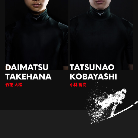
竹花 大松
小林 龍尚