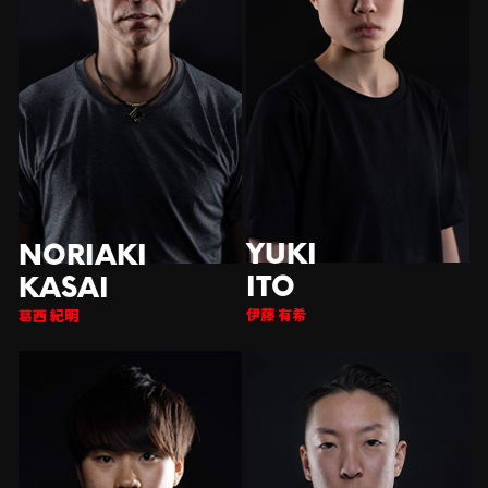
伊藤 有希
西 紀明