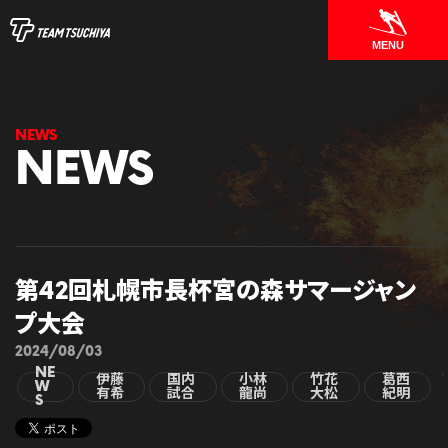
MENU
NEWS
第42回札幌市長杯宮の森サマージャン
プ大会
2024/08/03
NE
伊藤
国内
小林
竹花
葛西
W
有希
試合
龍尚
大松
紀明
S