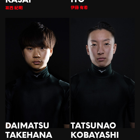
伊藤 有希
西 紀明