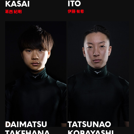
伊藤 有希
西 紀明