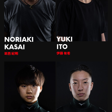
伊藤 有希
西 紀明