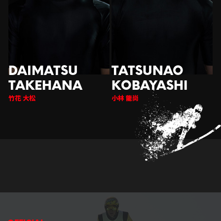
竹花 大松
小林 龍尚