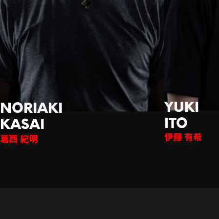
伊藤 有希
西 紀明