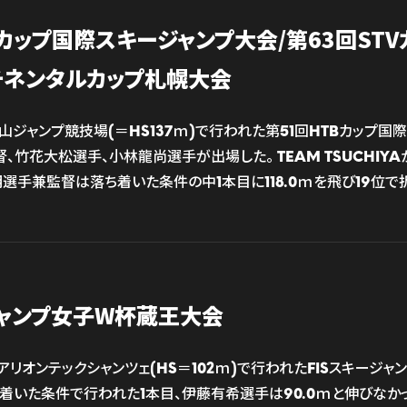
Bカップ国際スキージャンプ大会/第63回ST
ンチネンタルカップ札幌大会
倉山ジャンプ競技場(＝HS137ｍ)で行われた第51回HTBカップ国際
、竹花大松選手、小林龍尚選手が出場した。 TEAM TSUCHIY
選手兼監督は落ち着いた条件の中1本目に118.0ｍを飛び19位で
ジャンプ女子W杯蔵王大会
王アリオンテックシャンツェ(HS＝102ｍ)で行われたFISスキージャン
ち着いた条件で行われた1本目、伊藤有希選手は90.0ｍと伸びなか