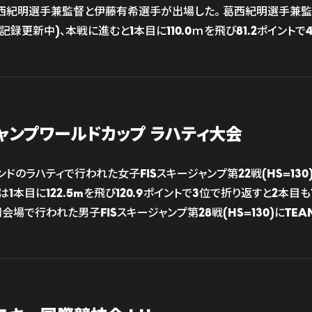
ら葛西紀明選手兼監督と伊藤有希選手が出場した。 葛西紀明選手兼監
録更新中)、本戦に進むと1本目に110.0ｍを飛び81.2ポイントで
ジャンプワールドカップ ラハティ大会
ランドのラハティで行われた女子FISスキージャンプ第22戦(HS=13
1本目に122.5mを飛び120.9ポイントで3位で折り返すと2本目も1
会場で行われた男子FISスキージャンプ第28戦(HS=130)にTEAM