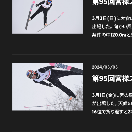
第95回宮様
3月3日(日)に大倉
出場した。 向かい風
条件の中120.0m
2024/03/03
第95回宮様
3月1日(金)に宮の
が出場した。 天候
16位で折り返すと2