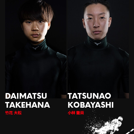
竹花 大松
小林 龍尚