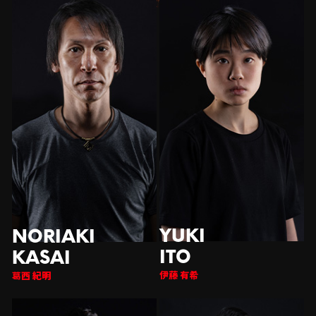
伊藤 有希
西 紀明