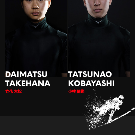
竹花 大松
小林 龍尚