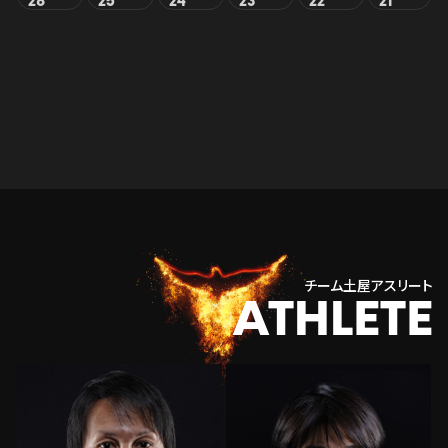
26
25
24
23
22
21
チーム土屋アスリート