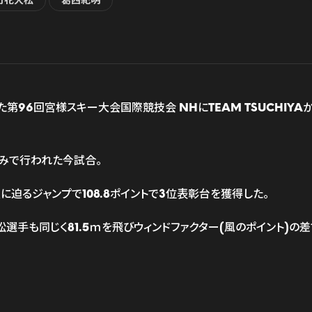
竹花大松
葛西紀明
われた第96回宮様スキー大会国際競技会 NHにTEAM TSUCH
のみで行われた今試合。
迫るジャンプで108.8ポイントで3位表彰台を獲得した。
大松選手も同じく81.5ｍを飛びウィンドファクター(風のポイント)の