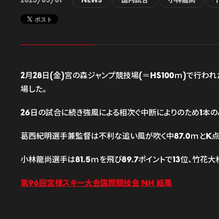
2025/03/01
NEWS
国内試合
小林龍尚
2月28日(金)宮の森ジャンプ競技場(＝HS100ｍ)で行
場した。
26日の試合に続き強風による相次ぐ中断によりのため1本
葛西紀明選手兼監督は不利な追い風が吹く中87.0ｍとK点に
小林龍尚選手は81.5ｍを飛び89.7ポイントで13位、竹花
第96回宮様スキー大会国際競技会 NH 結果