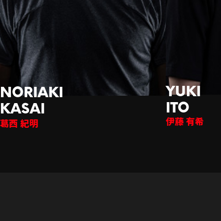
伊藤 有希
西 紀明