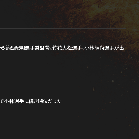
IYAから葛西紀明選手兼監督、竹花大松選手、小林龍尚選手が出
差で小林選手に続き14位だった。