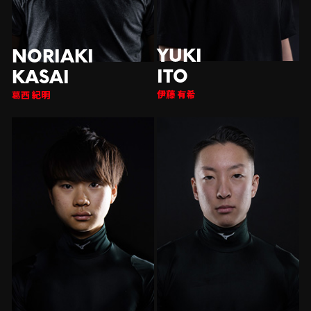
伊藤 有希
西 紀明