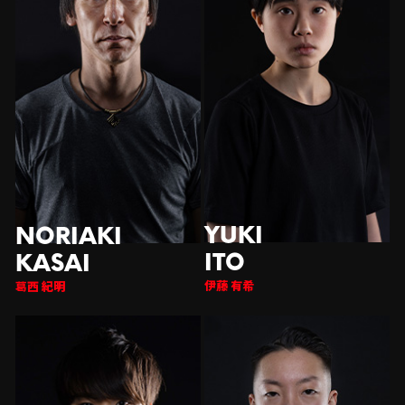
伊藤 有希
西 紀明