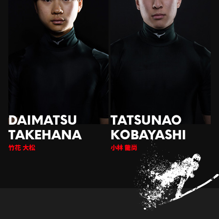
竹花 大松
小林 龍尚