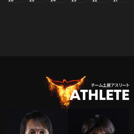
26
25
24
23
22
21
チーム土屋アスリート