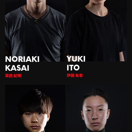
伊藤 有希
西 紀明