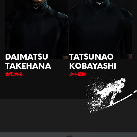
竹花 大松
小林 龍尚