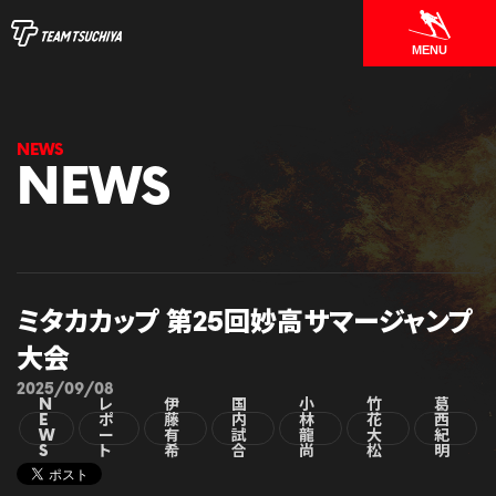
MENU
NEWS
ミタカカップ 第25回妙高サマージャンプ
大会
2025/09/08
N
レ
伊
国
小
竹
葛
E
ポ
藤
内
林
花
西
W
ー
有
試
龍
大
紀
S
ト
希
合
尚
松
明