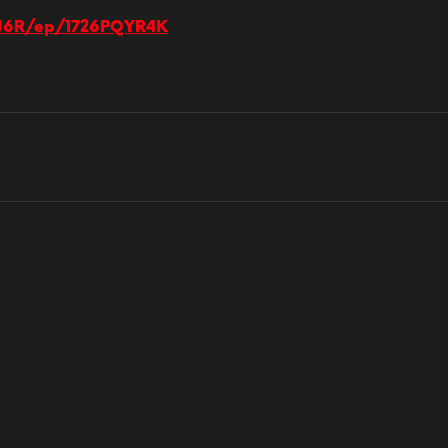
MJ6R/ep/1726PQYR4K