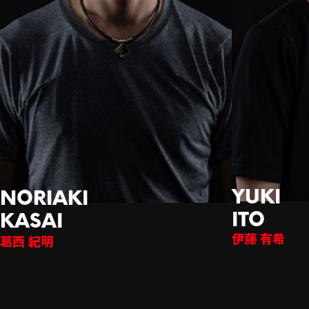
伊藤 有希
西 紀明