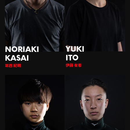
伊藤 有希
西 紀明