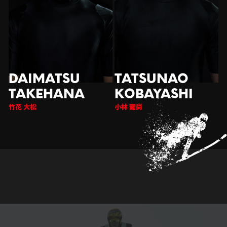
竹花 大松
小林 龍尚