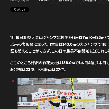
2022/01/15
NEWS
国内試合
小林龍尚
1月15日札幌大倉山ジャンプ競技場（HS=137m K=12
以来の表彰台に立った。1本目は143.0mの大ジャンプで1位
誰も超えることができず、この日の最長不倒距離に送られる
ここのところ好調の竹花大松は138.0mで1本目4位、2本
藤将充は23位、小林龍尚は27位。