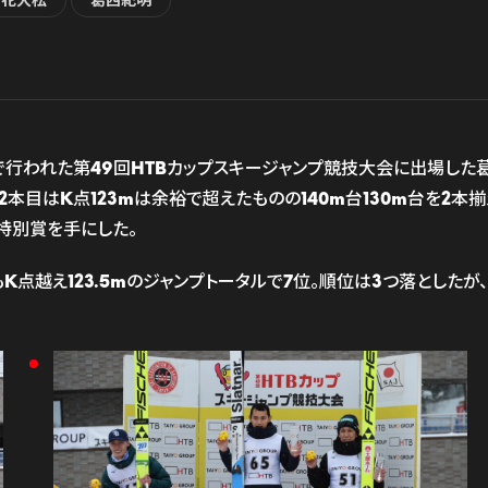
竹花大松
葛西紀明
3m）で行われた第49回HTBカップスキージャンプ競技大会に出場し
。2本目はK点123mは余裕で超えたものの140m台130m台を2本
特別賞を手にした。
目もK点越え123.5mのジャンプトータルで7位。順位は3つ落とし