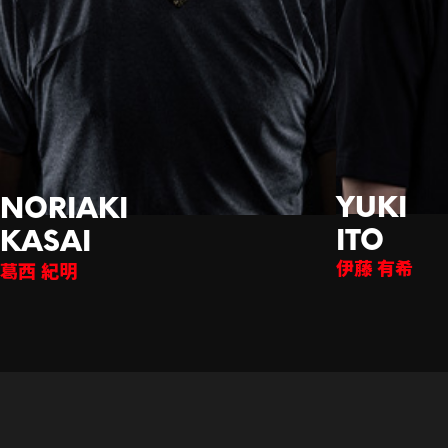
伊藤 有希
西 紀明