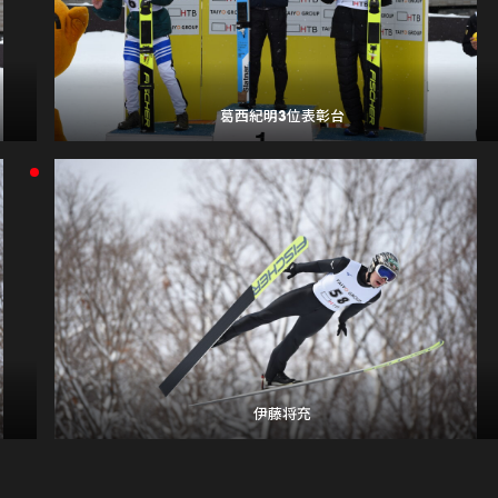
葛西紀明3位表彰台
伊藤将充