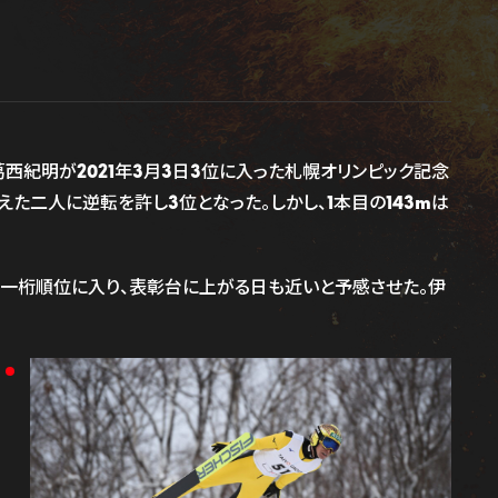
た葛西紀明が2021年3月3日3位に入った札幌オリンピック記念
揃えた二人に逆転を許し3位となった。しかし、1本目の143mは
たが、一桁順位に入り、表彰台に上がる日も近いと予感させた。伊