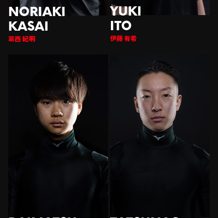
伊藤 有希
西 紀明