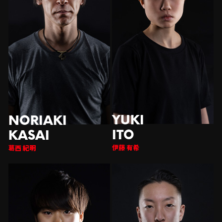
伊藤 有希
西 紀明