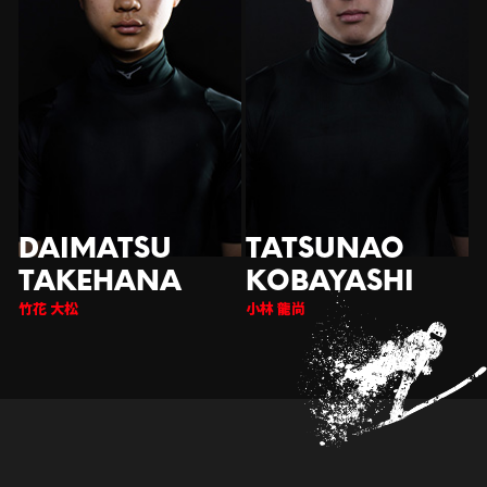
竹花 大松
小林 龍尚