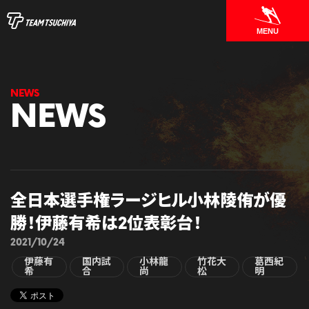
MENU
NEWS
全日本選手権ラージヒル小林陵侑が優
勝！伊藤有希は2位表彰台！
2021/10/24
伊藤有
国内試
小林龍
竹花大
葛西紀
希
合
尚
松
明