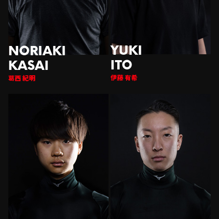
伊藤 有希
西 紀明